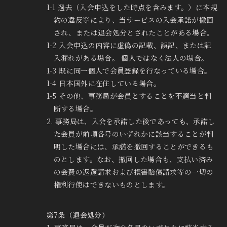
1-1 過去（入会申込をした時点を含みます。）に本規
約の違反等により、当サービスの入会承諾が撤回
され、または退会処分とされたことがある場合。
1-2 入会申込の内容に虚偽の記載、誤記、または記
入漏れがある場合。 個人ではなく法人の場合。
1-3 既に同一個人で会員登録を行なっている場合。
1-4 日本国外に在住している場合。
1-5 その他、事務局が会員とすることを不適当と判
断する場合。
2. 事務局は、入会を承諾した後であっても、承諾し
た会員が前項各号のいずれかに該当することが判
明した場合には、承諾を撤回することができるも
のとします。なお、撤回した場合も、支払い済み
の会費の返還請求および損害賠償請求等の一切の
権利行使はできないものとします。
第7条（退会処分）