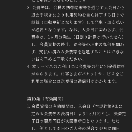
にて別途定めるものとします。
3. 会費等は、会員の携帯端末等を通じて入会日から
退会手続きにより利用契約を自ら終了する日まで
継続（自動更新となります）して発生・お支払い
が必要となります。なお、入会日に関わらず、会
費等は、1ヶ月分発生（日割り計算は行いません）
し、会員資格の停止、退会等の理由の如何を問わ
ず、支払い済みの会費等を返還することはできな
い旨を予めご了承ください。
4. 本サービスのご利用には会費等の他に別途通信料
がかかります。お客さまがパケットサービスをご
利用の場合には送受信の通信料がかかります。
第10条（有効期間）
1. 会員資格の有効期間は、入会日（本規約第9条に
定める会費等の決済日）より1ヵ月間とし、決済完
了日の翌月同日が次回更新日となります。ただ
し、例として31日のご入会の場合で翌月に同日