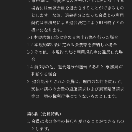
1. 事務局は、会員が次の各号のいずれかに該当する
場合には当該会員を退会させることができるもの
とします。なお、退会処分となった会員との利用
契約は事務局による退会決定により即日終了との
扱いになります。
1-1 本規約第12条に定める禁止行為を行った場合
1-2 本規約第9条に定める会費等を滞納した場合
1-3 その他、本規約または利用規約等に違反した場
合
1-4 前3号の他、退会処分が適当であると 事務局が
判断する場合
2. 退会処分とされた会員は、理由の如何を問わず、
支払い済みの会費の返還請求および損害賠償請求
等の一切の権利行使はできないものとします。
第8条（会員特典）
1. 会員は次の各号の特典を受けることができるもの
とします。