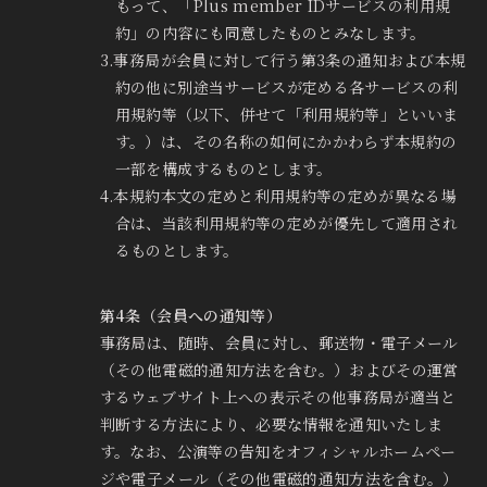
もって、「Plus member IDサービスの利用規
約」の内容にも同意したものとみなします。
3.事務局が会員に対して行う第3条の通知および本規
約の他に別途当サービスが定める各サービスの利
用規約等（以下、併せて「利用規約等」といいま
す。）は、その名称の如何にかかわらず本規約の
一部を構成するものとします。
4.本規約本文の定めと利用規約等の定めが異なる場
合は、当該利用規約等の定めが優先して適用され
るものとします。
第4条（会員への通知等）
事務局は、随時、会員に対し、郵送物・電子メール
（その他電磁的通知方法を含む。）およびその運営
するウェブサイト上への表示その他事務局が適当と
判断する方法により、必要な情報を通知いたしま
す。なお、公演等の告知をオフィシャルホームペー
ジや電子メール（その他電磁的通知方法を含む。）